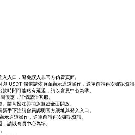
，提供百家樂新手怎麼看指南，真人最新下注玩法打法技巧推薦，讓你投注不失手，
演驚天大爆冷，奪冠大熱門竟然慘遭滑鐵盧，無數球迷的心碎聲
，而是弱者對命運最毫無保留的重擊，看著高昂的運彩賠率瞬間