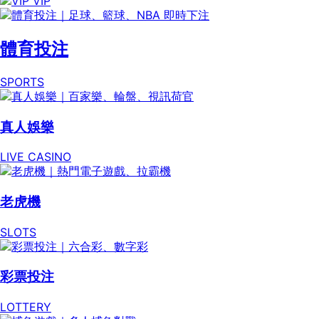
分類
未分類
百家樂線上遊戲
線上百家樂技巧
線上百家樂推薦
線上百家樂試玩
搜尋
搜
尋