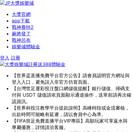
線上博弈百家樂試玩平台
世界盃即時賠率
每四年一次的世界盃足球賽，總是伴隨著無數的淚
水、榮耀與難以預料的爆冷，在群雄逐鹿的四十八強
新格局下，如何掌握最有利的投注時機？答案就在
世
界盃賠率
裡，透過
即時
更新的世界盃足球賠率，玩家
可以清晰看見各國代表隊的市場地位與晉級概率，不
管是尋求防守強悍、攻防兼備的歐洲冠軍，還是情懷
滿滿、巨星告別秀的南美傳統強隊，精明玩家都能在
賠率的起伏中找到致富密碼，我們平台為您即時拆解
世界盃足球賠率背後的戰術祕密，從金靴獎賠率、小