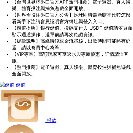
組頭名到最終的奪冠預測，提供一站式的數據服務，
別讓機會擦肩而過，掌握最具優勢的世界盃足球賠
率，讓你的運彩策略更具攻擊性，與世界頂級強權一
同捧起屬於你的財富獎盃。
想在世界盃期間賺取第一桶金？關鍵就在於看懂世界
盃即時賠率！我們平台實時更新最透明、最優勢的盤
口數據，幫你鎖定最具價值的投注標的，無論你是資
深老鳥還是新手上路，高賠率回報都能讓你的熱情得
到最大變現，別讓財富從腳邊溜走，跟隨黃金賠率指
引，今晚就開啟你的世界盃贏錢之旅，享受數錢的極
致快感！
彙整