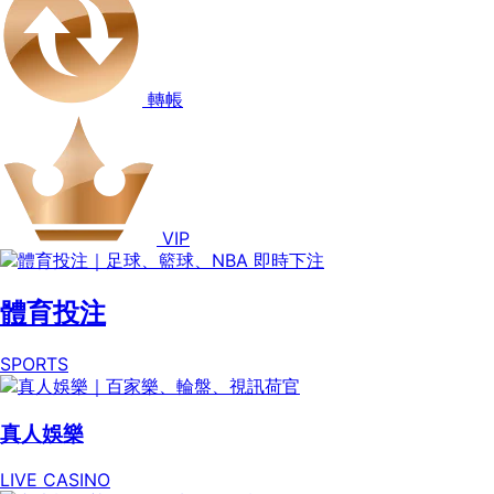
2026 年 8 月
2026 年 7 月
2026 年 6 月
分類
未分類
百家樂線上遊戲
線上百家樂技巧
線上百家樂推薦
線上百家樂試玩