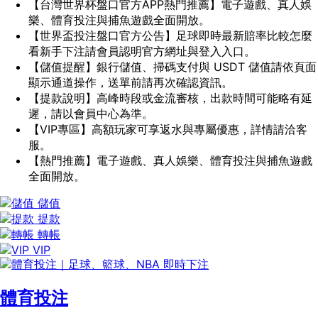
想看高畫質的世界盃轉播，卻被昂貴的訂閱費用勸退
嗎？體貼球迷的荷包，世界盃直播平台推出限時免費
觀賽活動！不需要綁定信用卡，更不用支付高額月
費，只要點開網頁或App，就能立即享受全場次、高
畫質的世界盃線上看服務，打破收視壁壘，讓體育回
歸大眾！
彙整
2026 年 8 月
2026 年 7 月
2026 年 6 月