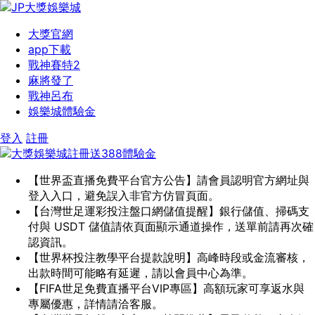
線上博弈百家樂試玩平台
世界盃直播平台
看球拒絕中毒！安全無毒
世界盃直播平台
，綠色流暢
線上看，安心享受精彩足球世界！在觀看流暢足球轉
播的同時，您可以一鍵切換數據面板，精準掌握場上
的控球率變化與進攻危險指數，我們的高清體育直播
助您捕捉球員的疲勞狀態與戰術調整，讓您的每一次
預測都有理可循，結合科技與數據的世界盃直播平
台，大幅提升您的看球樂趣與專業度，現在就加入，
一起用智慧征服本屆世界盃！足球迷的終極福音！世
足賽事線上看，全場高清免費體驗