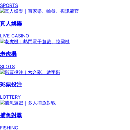
分類
未分類
百家樂線上遊戲
線上百家樂技巧
線上百家樂推薦
搜尋
搜
尋
近期文章