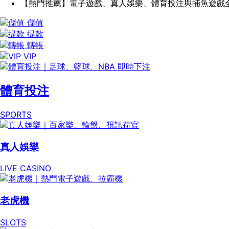
馬的熱血球迷，這裡都有最適合你的精準足球預測
線上投注，跟著頂級球星一起在賽場上逆轉勝，把
魂！這一次，讓世界盃為你的荷包瘋狂尖叫！
今晚，全世界都在看！世界盃強權廝殺，你挺哪一
加碼，我們提供最即時的賽事盤口、豐富的玩法選
彩不只是遊戲，更是內行人的投資，立即註冊領取
彙整
2026 年 8 月
2026 年 7 月
2026 年 6 月