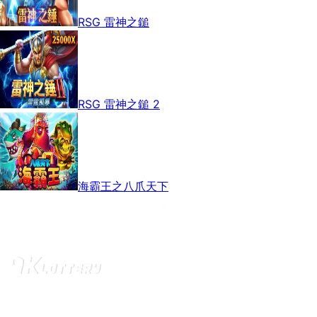
聖的一注，與新科冠軍一同分享無上的榮耀與財富！
發
分
2026 年 7 月 4 日
未分類
佈
類
日
期:
用熱血點亮大力神盃！世界盃
新手下注最狂福利今晚你就是
運彩贏家
世界盃新手下注
平台特別為本屆世界盃規劃了極具競
爭力的高賠率盤口，尤其是在冠軍預測上，賠率更是
傲視全網，不論你是看好傳統南美雙雄，還是歐洲鐵
血軍團，都能在這裡找到回報率最高的投注選項，我
們還提供全網最快、最穩定的串關系統，讓小資金也
能發揮大槓桿，挑戰百倍獎金不是夢，現在就點擊鏈
接註冊，開啟你的智慧投資，讓這個盛夏不僅充滿激