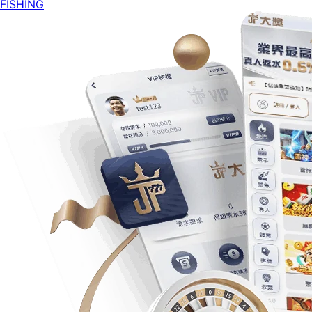
純的下注工具，而是一場充滿視覺與心理享受的頂級
娛樂盛宴，等待您來親身體驗！
發
分
2026 年 7 月 24 日
線上百家樂推薦
佈
類
日
期:
全台玩家瘋傳！為什麼百家樂
線上遊戲是真人娛樂的首選？
想要玩得安心、贏得開心，選對平台是關鍵，
百家樂
線上遊戲
深耕市場多年，以高度誠信與優良口碑贏得
廣大玩家青睞，平台不僅支援多端順暢遊玩，更提供
多種百家樂變體玩法，讓您隨時隨地享受多元娛樂，
專業的技術團隊維護與全天候客戶服務，確保您的每
一次體驗都順暢無阻，選擇百家樂線上遊戲，就是選
擇最專業、最值得信賴的線上真人娛樂體驗！