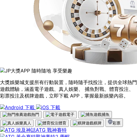
發
分
2026 年 7 月 24 日
百家樂線上遊戲
佈
類
日
期:
驚天爆冷不用怕，最權威世界
盃足球賠率帶你逆風翻盤
滾球走地怎麼玩？掌握
世界盃足球賠率
即時波動，內
行人的撈金神技！我們為全台玩家精選了多家安全、
合法、出金有保障的頂級線上娛樂城，這裡不僅有著
高於市場平均的世足賠率，更提供最完整的賽事盤
口，不論你是喜歡預測輸贏的獨贏盤、考驗眼光的讓
分盤，還是猜總進球數的大小盤，這裡的即時世界盃
足球賠率絕對能滿足你對財富的渴望，24小時隨時隨
地，只要動動手指就能輕鬆下注，