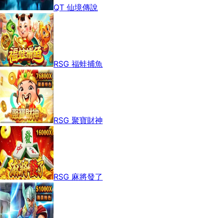
發
分
2026 年 7 月 10 日
未分類
佈
類
日
期:
四年一遇的致富良機！世界盃
冠軍賠率最強投注攻略與平台
推薦
隨著決賽腳步臨近，
世界盃冠軍賠率
正處於最敏感、
最刺激的波動期，不論是豪門球隊的王者捍衛，還是
新興黑馬的世紀神話，只要你敢預測，我們就敢開出
超越同業的超狂盤口！平台全面優化了移動端體驗，
讓你在任何地方都能即時掌握最新賽況並完成投注，
安全、快速、高回報，是我們對每一位玩家的承諾，
決戰紫禁之巔的時刻到了，立即登入平台，投下你神