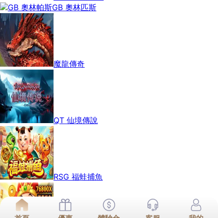
高手過招勝者為王，百家樂線上遊戲賽事盛典隆重
登場
獨家眯牌樂趣！線上百家樂推薦帶你體驗最緊張刺
激的心理戰
近期留言
尚無留言可供顯示。
線上博弈百家樂試玩平台
百家樂線上遊戲網站APP支援所有行
動裝置，用戶可隨時隨手找投注，提供最新的博弈百家樂投注教學
與百家樂賺錢技巧，主要包括打法、數據分析、互動玩法、賬戶管
理等模塊。