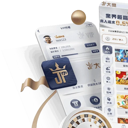
搜尋
搜
尋
近期文章
線上百家樂試玩路單解析，教你一眼看穿牌局趨勢
扭轉乾坤就在今朝！百家樂線上遊戲高手進階必看
的致勝祕笈
看懂大路小路！線上百家樂技巧教你輕鬆掌握路紙
規律