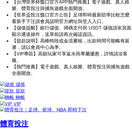
步伐，贏下今晚屬於你的百萬彩金！
作
發
分
admin
2026 年 6 月 29 日
未分類
者
佈
類
日
期:
文
上一篇文章
章
世界盃即時賠率全攻略跟對盤口，獎
上
一
金翻倍！
導
篇
覽
文
章:
下一篇文章
世界盃致富密碼大公開，世界盃最新
下
一
賠率讓你的熱血變現金
篇
文