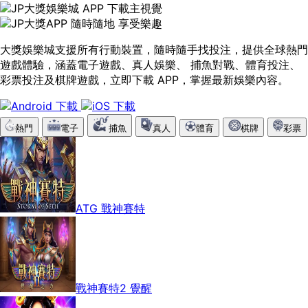
搜尋
搜
尋
近期文章
線上百家樂試玩路單解析，教你一眼看穿牌局趨勢
扭轉乾坤就在今朝！百家樂線上遊戲高手進階必看
的致勝祕笈
看懂大路小路！線上百家樂技巧教你輕鬆掌握路紙
規律